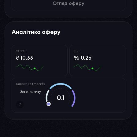
Огляд оферу
Аналітика оферу
eCPC:
CR:
₴ 10.33
% 0.25
Індекс Letmeads:
Зона ризику
0.1