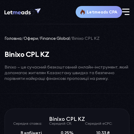
Letmeads CPA
Головна
/
Офери
/
Finance Global
/
Binixo CPL KZ
Binixo CPL KZ
Binixo — це сучасний безкоштовний онлайн-інструмент, який
допомагає жителям Казахстану швидко та безпечно
порівняти найкращі фінансові пропозиції на ринку.
Binixo CPL KZ
Середня ставка:
Середній CR:
Середній eCPC:
В кабінеті
0.25%
10.33 ₴