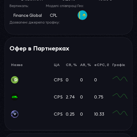
Вертикаль:
Моделі співпраці:
Гео:
Finance Global
CPL
Дозволені джерела трафіку:
Офер в Партнерках
Назва
ЦА
CR, %
AR, %
eCPC, ₴
Графік
CPS
0
0
0
CPS
2.74
0
0.75
CPS
0.25
0
10.33