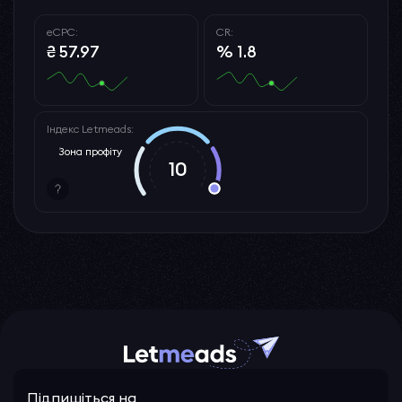
eCPC:
CR:
₴ 57.97
% 1.8
Індекс Letmeads:
Зона профіту
10
Підпишіться на