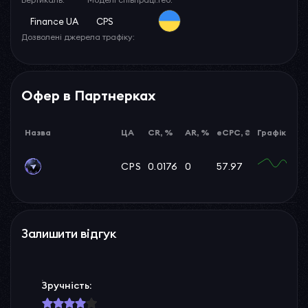
Finance UA
CPS
Дозволені джерела трафіку:
Офер в Партнерках
Назва
ЦА
CR, %
AR, %
eCPC, ₴
Графік
CPS
0.0176
0
57.97
Залишити відгук
Зручність: