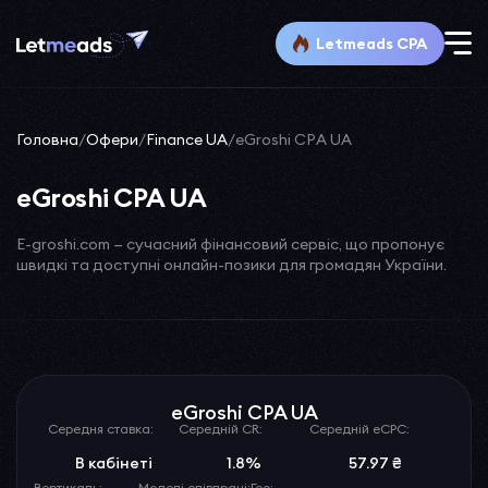
Letmeads CPA
Головна
/
Офери
/
Finance UA
/
eGroshi CPA UA
eGroshi CPA UA
E-groshi.com — сучасний фінансовий сервіс, що пропонує
швидкі та доступні онлайн-позики для громадян України.
eGroshi CPA UA
Середня ставка:
Середній CR:
Середній eCPC:
В кабінеті
1.8%
57.97 ₴
Вертикаль:
Моделі співпраці:
Гео: