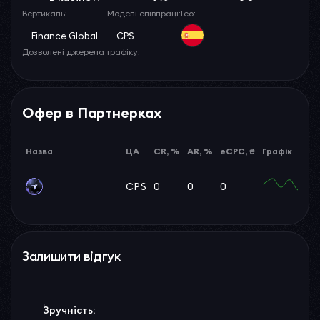
Вертикаль:
Моделі співпраці:
Гео:
Finance Global
CPS
Дозволені джерела трафіку:
Офер в Партнерках
Назва
ЦА
CR, %
AR, %
eCPC, ₴
Графік
CPS
0
0
0
Залишити відгук
Зручність: