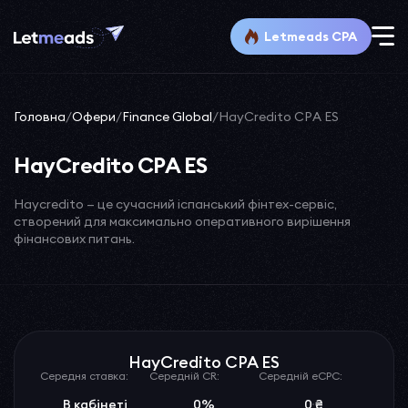
Letmeads CPA
Головна
/
Офери
/
Finance Global
/
HayCredito CPA ES
HayCredito CPA ES
Haycredito — це сучасний іспанський фінтех-сервіс,
створений для максимально оперативного вирішення
фінансових питань.
HayCredito CPA ES
Середня ставка:
Середній CR:
Середній eCPC:
В кабінеті
0%
0 ₴