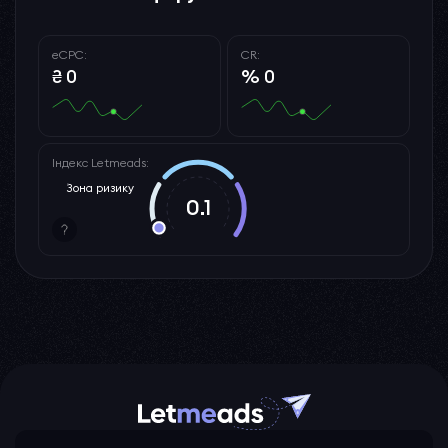
eCPC:
CR:
₴ 0
% 0
Індекс Letmeads:
Зона ризику
0.1