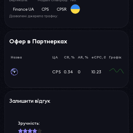
Finance UA
CPS
CPSR
Дозволені джерела трафіку:
Офер в Партнерках
Назва
ЦА
CR, %
AR, %
eCPC, ₴
Графік
CPS
0.34
0
10.23
Залишити відгук
Зручність: