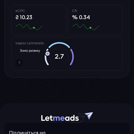
eCPC:
CR:
₴ 10.23
% 0.34
Індекс Letmeads:
Зона ризику
2.7
Підпишіться на