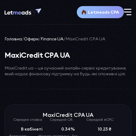
Letmeads CPA
Головна
/
Офери
/
Finance UA
/
MaxiCredit CPA UA
MaxiCredit CPA UA
MaxiCredit.ua — це сучасний онлайн-сервіс кредитування,
який надає фінансову підтримку на будь-які споживчі цілі.
MaxiCredit CPA UA
Середня ставка:
Середній CR:
Середній eCPC:
В кабінеті
0.34%
10.23 ₴
Вертикаль:
Моделі співпраці:
Гео: