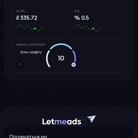
eCPC:
CR:
₴ 335.72
% 0.5
Індекс Letmeads:
Зона профіту
10
Підпишіться на