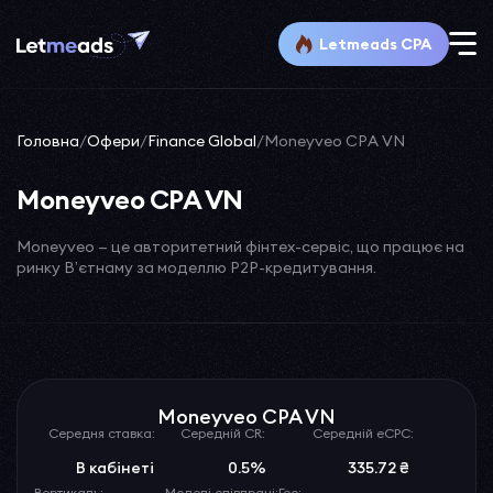
Letmeads CPA
Головна
/
Офери
/
Finance Global
/
Moneyveo CPA VN
Moneyveo CPA VN
Moneyveo — це авторитетний фінтех-сервіс, що працює на
ринку В’єтнаму за моделлю P2P-кредитування.
Moneyveo CPA VN
Середня ставка:
Середній CR:
Середній eCPC:
В кабінеті
0.5%
335.72 ₴
Вертикаль:
Моделі співпраці:
Гео: