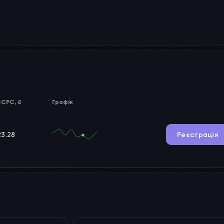
eCPC, ₴
Графік
23.28
Реєстрація