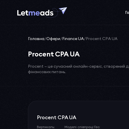
Г
Головна
/
Офери
/
Finance UA
/
Procent CPA UA
Procent CPA UA
Procent — це сучасний онлайн-сервіс, створений 
фінансових питань.
Procent CPA UA
Вертикаль:
Моделі співпраці:
Гео: