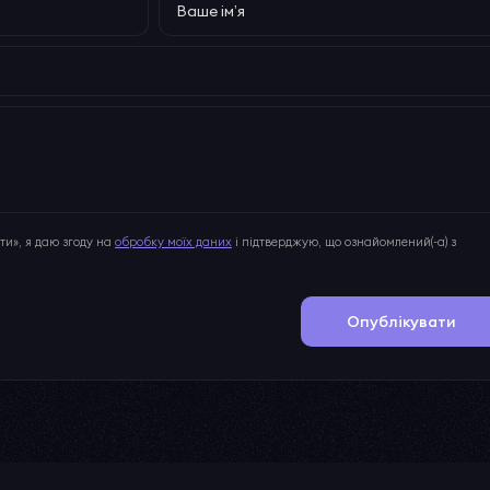
и», я даю згоду на
обробку моїх даних
і підтверджую, що ознайомлений(-а) з
Опублікувати