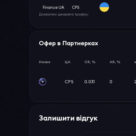
Finance UA
CPS
Дозволені джерела трафіку:
Офер в Партнерках
Назва
ЦА
CR, %
AR, %
CPS
0.031
0
Залишити відгук