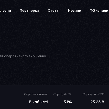
оловна
Партнерки
Статті
Новини
TG канали
для оперативного вирішення
Середня ставка:
Середній CR:
Середній eCPC:
В кабінеті
3.1%
23.28 ₴