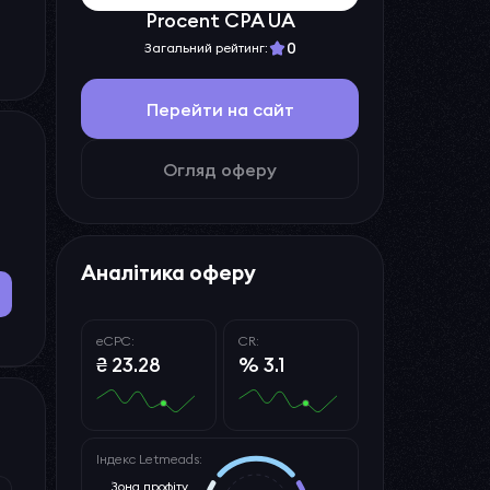
Procent CPA UA
0
Загальний рейтинг:
Перейти на сайт
Огляд оферу
Аналітика оферу
eCPC:
CR:
₴ 23.28
% 3.1
Індекс Letmeads:
Зона профіту