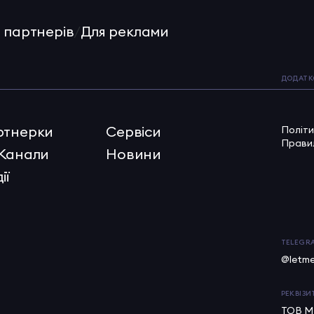
 партнерів
/
Для реклами
ДОДАТК
ртнерки
Сервіси
Політи
Прави
 Канали
Новини
ії
TELEGR
@letm
РЕКВІЗИ
ТОВ М