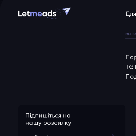
Для
МЕНЮ
Па
TG
Под
Підпишіться на
нашу розсилку